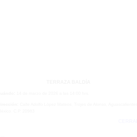
TERRAZA BALDÍA
uándo:
14 de marzo de 2026 a las 14:00 hrs.
irección:
Calle Adolfo López Mateos, Trojes de Alonso, Aguascalientes
éxico. C.P. 20983
CERRA