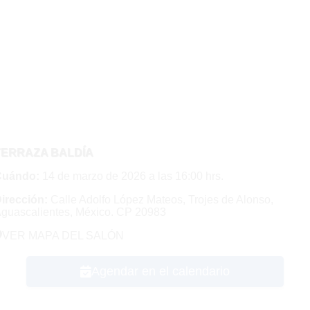
TERRAZA BALDÍA
Cuándo:
14 de marzo de 2026 a las 16:00 hrs.
irección:
Calle Adolfo López Mateos, Trojes de Alonso,
guascalientes, México. CP 20983
VER MAPA DEL SALÓN
Agendar en el calendario