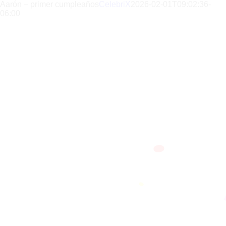
Skip
Aarón – primer cumpleaños
CelebriX
2026-02-01T09:02:36-
to
06:00
content