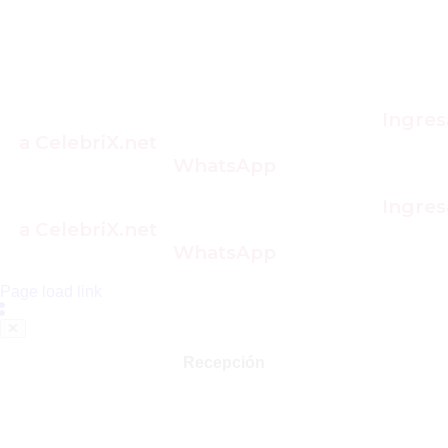
¿Quieres una invitación para tu evento?
Ingres
a CelebriX.net
O envíanos un mensaje por
WhatsApp
¿Quieres una invitación para tu evento?
Ingres
a CelebriX.net
O envíanos un mensaje por
WhatsApp
Page load link
Recepción