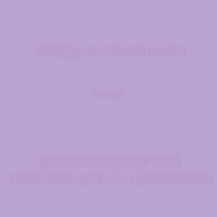
Código de Vestimenta
– Formal –
El color azul rey está
reservado para la quinceañera