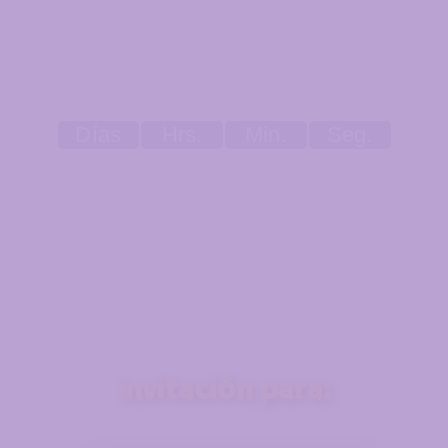
Días
Hrs.
Min.
Seg.
Invitación para: