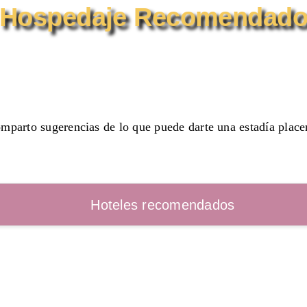
Hospedaje Recomendad
mparto sugerencias de lo que puede darte una estadía place
Hoteles recomendados
avid hotel Fresnillo
ción: Paseo del mineral 105, Colonia Emiliano Zapata, Fresnil