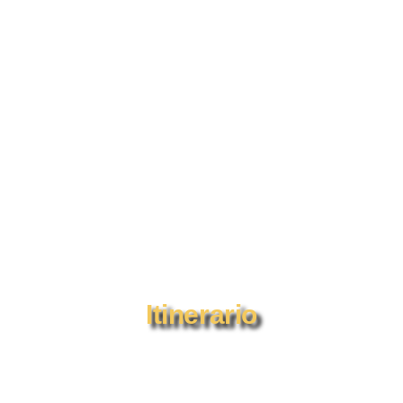
ecas, México. CP 99010
ono: 493 122 8200
hotelavid.com
Itinerario