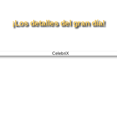
Motel La Fortuna
¡Los detalles del gran día!
ción: Carretera Panamericana km 724.3, Colonia Industrial,
illo, Zacatecas, México. CP 99030
ono: 493 932 0694
motellafortuna.com