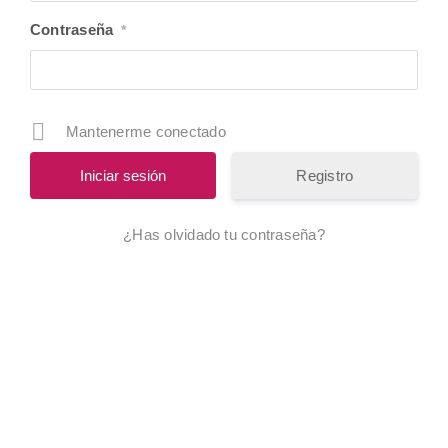
Tienda
Tiend
Contraseña
*
Proyectos
Proye
Productos
Produ
Mantenerme conectado
Revista
Revist
Registro
Contacto
Conta
¿Has olvidado tu contraseña?