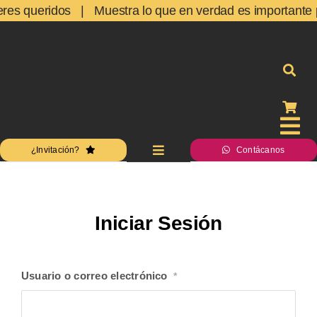
Skip
seres queridos | Muestra lo que en verdad es importante pa
to
content
Tog
¿Invitación?
Contácanos
Toggle
Nav
Navigation
Inicio
Inicio
Acceso
Acces
Iniciar Sesión
Estudio
Estudi
Usuario o correo electrónico
*
Servicios
Servic