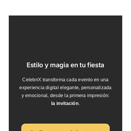
Tienda
Tiend
Proyectos
Proye
Productos
Produ
Revista
Revist
Contacto
Conta
Estilo y magia en tu fiesta
CelebriX transforma cada evento en una
experiencia digital elegante, personalizada
y emocional, desde la primera impresión:
la invitación
.