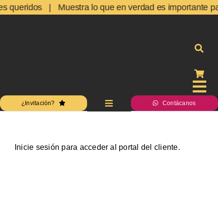
Skip
res queridos | Muestra lo que en verdad es importante para
to
content
Tog
¿Invitación?
Contácanos
Toggle
Nav
Navigation
Inicio
Inicio
Inicie sesión para acceder al portal del cliente.
Acceso
Acces
Estudio
Estudi
Servicios
Servic