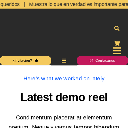
Skip
queridos | Muestra lo que en verdad es importante para ti 
to
content
Tog
¿Invitación?
Contácanos
Toggle
Nav
Navigation
Inicio
Inicio
Here’s what we worked on lately
Acceso
Acces
Latest demo reel
Estudio
Estudi
Servicios
Condimentum placerat at elementum
Servic
pretium. Neque vivamus tempor bibendum