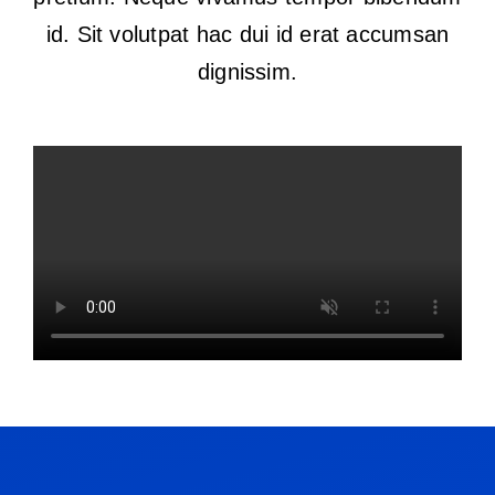
Tienda
Tiend
id. Sit volutpat hac dui id erat accumsan
Proyectos
dignissim.
Proye
Productos
Produ
Revista
Revist
Contacto
Conta