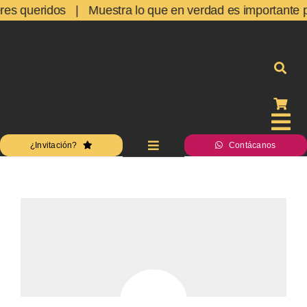
Skip
eres queridos | Muestra lo que en verdad es importante par
to
content
Tog
¿Invitación?
Contácanos
Toggle
Nav
Navigation
Inicio
Inicio
Acceso
Acces
Estudio
Estudi
Servicios
Servic