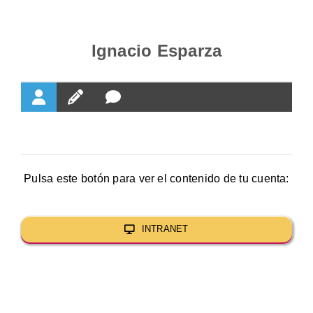
Tienda
Tiend
Proyectos
Proye
Ignacio Esparza
Productos
Produ
Revista
Revist
Contacto
Conta
Pulsa este botón para ver el contenido de tu cuenta:
INTRANET